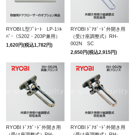
RYOBI L型ﾌﾟﾚｰﾄ LP-1ｼﾙ
RYOBI ﾄﾞｱｶﾞｰﾄﾞ外開き用
ﾊﾞｰ（S202・203P兼用）
（受け座調整式）RH-
002N SC
1,620円(税込1,782円)
2,650円(税込2,915円)
RYOBI ﾄﾞｱｶﾞｰﾄﾞ外開き用
RYOBI ﾄﾞｱｶﾞｰﾄﾞ外開き用
（受け座調整式）RH-
（受け座調整式）RH-