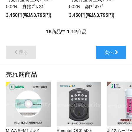
002N 真鍮ﾌﾞﾛﾝｽﾞ
002N 銅ﾌﾞﾛﾝｽﾞ
3,450円(税込3,795円)
3,450円(税込3,795円)
16
1
12
商品中
-
商品
戻る
次へ
売れ筋商品
RemoteLOCK 500i
JL*スムーサー
MIWA SFMT-JU01