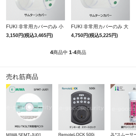
FUKI 非常用カバーのみ 小
FUKI 非常用カバーのみ 大
3,150円(税込3,465円)
4,750円(税込5,225円)
4
1
4
商品中
-
商品
売れ筋商品
RemoteLOCK 500i
JL*スムーサー
MIWA SFMT-JU01