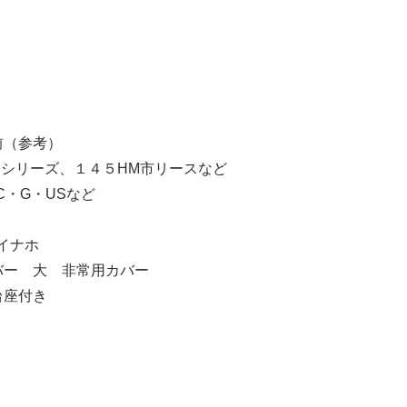
前（参考）
HMシリーズ、１４５HM市リースなど
C・G・USなど
 イナホ
バー 大 非常用カバー
台座付き