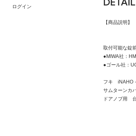
DETAIL
ログイン
【商品説明】
取付可能な錠
●MIWA社：
●ゴール社：U
フキ iNAHO
サムターンカ
ドアノブ用 